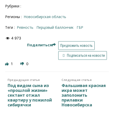
Рубрики :
Регионы :
Новосибирская область
Теги :
Ревность
Перцовый баллончик
ГБР
4 973
Поделиться
Предложить новость
Подписаться на новости
1
0
Предыдущая статья
Следующая статья
Под видом сына из
Фальшивая красная
«прошлой жизни»
икра может
сектант отжал
заполонить
квартиру у пожилой
прилавки
сибирячки
Новосибирска