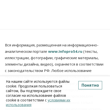
Вся информация, размещенная на информационно-
аналитическом портале
www.Infopro54.ru
(тексты,
иллюстрации, фотографии, графические материалы,
элементы дизайна, видео), охраняется в соответствии
с законодательством РФ. Любое использование
текстовых материалов допускается только при
На нашем сайте используются файлы
соблюдении правил перепечатки и при упоминании
Понятно
cookie. Продолжая пользоваться
Infopro54.ru и наличии активной гиперссылки
сайтом, Вы подтверждаете свое
согласие на использование файлов
на
infopro54.ru
. Использование (воспроизведение)
cookie в соответствии с
условиями их
всех фото и видео-материалов возможно только с
использования
письменного разрешения редакции информационно-