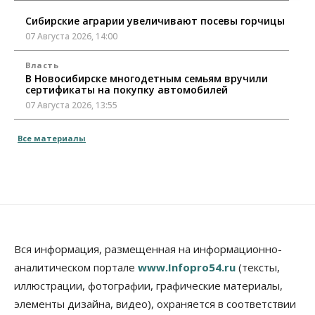
Сибирские аграрии увеличивают посевы горчицы
07 Августа 2026, 14:00
Власть
В Новосибирске многодетным семьям вручили
сертификаты на покупку автомобилей
07 Августа 2026, 13:55
Авто
Общество
Все материалы
Треть автовладельцев в Новосибирской области
«поставили машины на прикол»
07 Августа 2026, 13:00
Власть
Школы, библиотеки, пешеходные тротуары:
депутаты Госдумы контролируют работы на
социальных объектах
Вся информация, размещенная на информационно-
07 Августа 2026, 12:35
аналитическом портале
www.Infopro54.ru
(тексты,
Общество
иллюстрации, фотографии, графические материалы,
Синоптики рассказали о погоде в Новосибирске
элементы дизайна, видео), охраняется в соответствии
на выходных