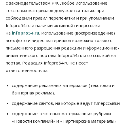
с законодательством РФ. Любое использование
07 Августа 2026, 12:00
текстовых материалов допускается только при
Общество
соблюдении правил перепечатки и при упоминании
Жители Новосибирска смогут добровольно
Infopro54.ru и наличии активной гиперссылки
повысить свою пенсию
07 Августа 2026, 11:30
на
infopro54.ru
. Использование (воспроизведение)
всех фото и видео-материалов возможно только с
Общество
письменного разрешения редакции информационно-
Деньгами будут распоряжаться дети: в десяти
школах Новосибирской области введут
аналитического портала Infopro54.ru и со ссылкой на
инициативное бюджетирование
портал. Редакция Infopro54.ru не несет
07 Августа 2026, 11:00
ответственность за:
Общество
Право&Порядок
В Новосибирске руководителя отдела полиции
содержание рекламных материалов (текстовая и
заключили под стражу
баннерная реклама),
07 Августа 2026, 10:15
содержание сайтов, на которые ведут гиперссылки
Общество
Недели жары повлияли на урожай в
содержание текстовых материалов из рубрики
Новосибирской области, но режима ЧС не будет
«Новости компаний» и «Партнерские материалы»
07 Августа 2026, 10:00