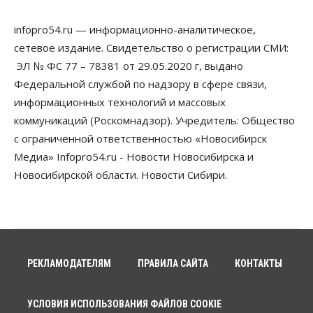
Бизнес
Право&Порядок
Предприятия Новосибирска
infopro54.ru — информационно-аналитическое,
выстраивают системы защиты от атак БПЛА
сетевое издание. Свидетельство о регистрации СМИ:
07 Августа 2026, 09:00
ЭЛ № ФС 77 – 78381 от 29.05.2020 г, выдано
Бизнес
Федеральной службой по надзору в сфере связи,
По «Сибэлектротерму» выдали исполнительные
информационных технологий и массовых
листы на полмиллиарда рублей
07 Августа 2026, 08:00
коммуникаций (Роскомнадзор). Учредитель: Общество
с ограниченной ответственностью «Новосибирск
Бизнес
Власть
Медицина
Общество
Медиа» Infopro54.ru - Новости Новосибирска и
Искусственный интеллект предлагают
привлекать к разработке новых лекарств в
Новосибирской области. Новости Сибири.
России
06 Августа 2026, 19:00
Мировые И Федеральные Новости
Россия построит в Киргизии новый кампус КРСУ:
30 гектаров, 15 тысяч студентов и 30 миллиардов
рублей
РЕКЛАМОДАТЕЛЯМ
ПРАВИЛА САЙТА
КОНТАКТЫ
06 Августа 2026, 18:40
УСЛОВИЯ ИСПОЛЬЗОВАНИЯ ФАЙЛОВ COOKIE
Общество