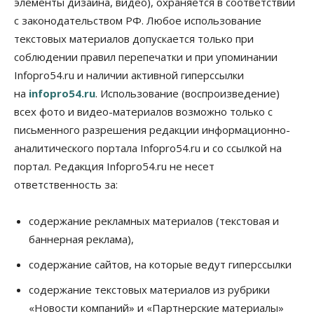
элементы дизайна, видео), охраняется в соответствии
Бизнес
Промышленность
с законодательством РФ. Любое использование
Новосибирские компании произвели косметики
на два миллиарда рублей
текстовых материалов допускается только при
05 Августа 2026, 15:00
соблюдении правил перепечатки и при упоминании
Infopro54.ru и наличии активной гиперссылки
Власть
Финансы
на
infopro54.ru
. Использование (воспроизведение)
Криптовалюта в России официально стала
имуществом
всех фото и видео-материалов возможно только с
05 Августа 2026, 14:00
письменного разрешения редакции информационно-
аналитического портала Infopro54.ru и со ссылкой на
Недвижимость
Открыты продажи квартир нового дома в
портал. Редакция Infopro54.ru не несет
квартале «Цветной бульвар» ГК «Расцветай»
ответственность за:
05 Августа 2026, 13:23
Власть
Общество
содержание рекламных материалов (текстовая и
Ночные маршруты автобусов предлагают ввести
баннерная реклама),
в Новосибирской области
05 Августа 2026, 13:00
содержание сайтов, на которые ведут гиперссылки
Право&Порядок
содержание текстовых материалов из рубрики
Новосибирец пытался провезти из Таиланда
«Новости компаний» и «Партнерские материалы»
кондитерские изделия с наркотиками