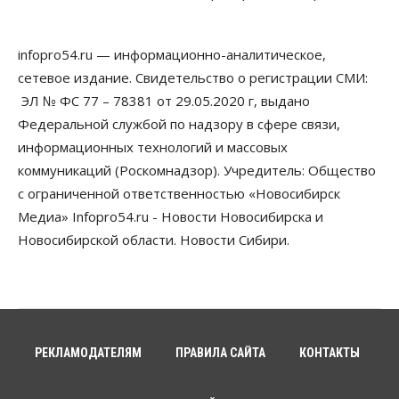
05 Августа 2026, 12:30
infopro54.ru — информационно-аналитическое,
Бизнес
Власть
Более 400 новосибирских компаний
сетевое издание. Свидетельство о регистрации СМИ:
вывели зарплату сотрудников «из тени»
ЭЛ № ФС 77 – 78381 от 29.05.2020 г, выдано
05 Августа 2026, 12:00
Федеральной службой по надзору в сфере связи,
Бизнес
Власть
Недвижимость
информационных технологий и массовых
Новосибирское правительство требует 226 млн со
коммуникаций (Роскомнадзор). Учредитель: Общество
строителя экстрим-центра
05 Августа 2026, 11:30
с ограниченной ответственностью «Новосибирск
Медиа» Infopro54.ru - Новости Новосибирска и
Общество
Новосибирской области. Новости Сибири.
Премьер-министру Мишустину показали проект
нового аэропорта Горно-Алтайска
05 Августа 2026, 11:00
Общество
Новосибирские аграрии
подтверждают нормализацию ситуации с
РЕКЛАМОДАТЕЛЯМ
ПРАВИЛА САЙТА
КОНТАКТЫ
топливом
05 Августа 2026, 10:00