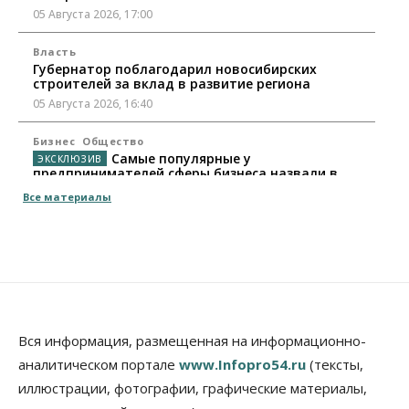
05 Августа 2026, 17:00
Власть
Губернатор поблагодарил новосибирских
строителей за вклад в развитие региона
05 Августа 2026, 16:40
Бизнес
Общество
Самые популярные у
предпринимателей сферы бизнеса назвали в
Новосибирске
Все материалы
05 Августа 2026, 16:00
Недвижимость
Летний марафон скидок в ГК «Расцветай — до 16
августа
05 Августа 2026, 15:55
Недвижимость
Общество
Вся информация, размещенная на информационно-
Проект нового микрорайона на улице Кирова
аналитическом портале
www.Infopro54.ru
(тексты,
утвердили в Новосибирске
иллюстрации, фотографии, графические материалы,
05 Августа 2026, 15:30