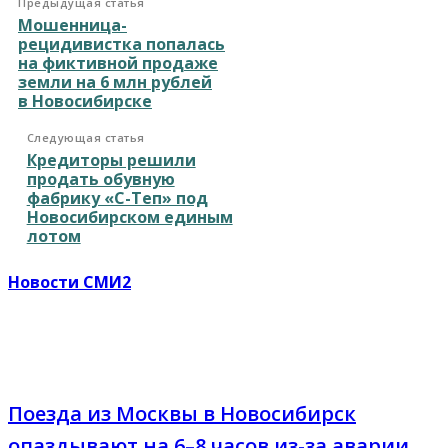
Предыдущая статья
Мошенница-
рецидивистка попалась
на фиктивной продаже
земли на 6 млн рублей
в Новосибирске
Следующая статья
Кредиторы решили
продать обувную
фабрику «С-Теп» под
Новосибирском единым
лотом
Новости СМИ2
Поезда из Москвы в Новосибирск
опаздывают на 6–8 часов из-за аварии