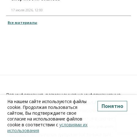
17 июля 2026, 12:00
Все материалы
Вся информация, размещенная на информационно-
На нашем сайте используются файлы
аналитическом портале
www.Infopro54.ru
(тексты,
Понятно
cookie. Продолжая пользоваться
иллюстрации, фотографии, графические материалы,
сайтом, Вы подтверждаете свое
элементы дизайна, видео), охраняется в соответствии
согласие на использование файлов
cookie в соответствии с
условиями их
с законодательством РФ. Любое использование
использования
текстовых материалов допускается только при