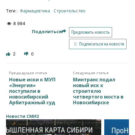
Теги :
фармацевтика
строительство
8 984
Поделиться
Предложить новость
Подписаться на новости
2
0
Предыдущая статья
Следующая статья
Новые иски к МУП
Минтранс подал
«Энергия»
новый иск к
поступили в
строителю
новосибирский
четвертого моста в
Арбитражный суд
Новосибирске
Новости СМИ2