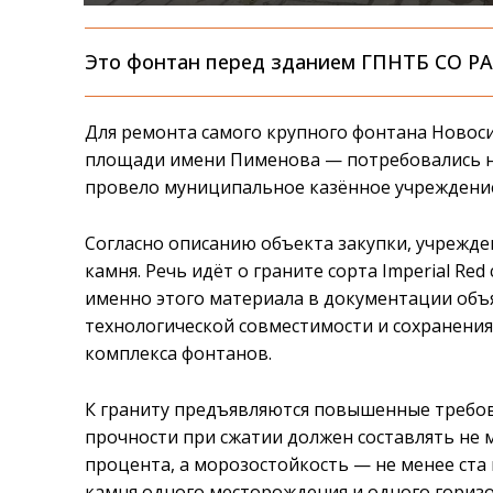
Это фонтан перед зданием ГПНТБ СО Р
Для ремонта самого крупного фонтана Новос
площади имени Пименова — потребовались н
провело муниципальное казённое учреждение
Согласно описанию объекта закупки, учрежде
камня. Речь идёт о граните сорта Imperial R
именно этого материала в документации объ
технологической совместимости и сохранени
комплекса фонтанов.
К граниту предъявляются повышенные требов
прочности при сжатии должен составлять не 
процента, а морозостойкость — не менее ста
камня одного месторождения и одного горизо