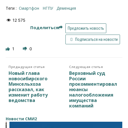
Теги :
смартфон
НГПУ
деменция
12 575
Поделиться
Предложить новость
Подписаться на новости
1
0
Предыдущая статья
Следующая статья
Новый глава
Верховный суд
новосибирского
России
Минсельхоза
прокомментировал
рассказал, как
нюансы
изменит работу
налогообложения
ведомства
имущества
компаний
Новости СМИ2