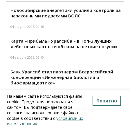
Новосибирские энергетики усилили контроль за
незаконными подвесами ВОЛС
04 августа 2026, 09:46
Карта «Прибыль» Уралсиба – в Топ-3 лучших
дебетовых карт с кешбэком на летние покупки
04 августа 2026, 09:10
Банк Уралсиб стал партнером Всероссийской
конференции «Инженерная биология и
биофармацевтика»
03 августа 2026, 10:53
На нашем сайте используются файлы
Понятно
cookie. Продолжая пользоваться
сайтом, Вы подтверждаете свое
Новосибирские энергетики пресекли хищение
согласие на использование файлов
электроэнергии на 90 млн рублей
cookie в соответствии с
условиями их
использования
29 июля 2026, 13:37