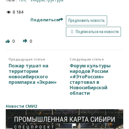
6 184
Поделиться
Предложить новость
Подписаться на новости
0
0
Предыдущая статья
Следующая статья
Пожар тушат на
Форум культуры
территории
народов России
новосибирского
«#ЭтоРоссия»
промпарка «Экран»
стартовал в
Новосибирской
области
Новости СМИ2