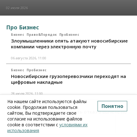
02 июля 2026
Про Бизнес
Бизнес
Право&Порядок
ПроБизнес
Злоумышленники опять атакуют новосибирские
компании через электронную почту
06 августа 2026, 11:00
Бизнес
ПроБизнес
Новосибирские грузоперевозчики переходят на
цифровые накладные
28 июля 2026, 11:00
На нашем сайте используются файлы
Понятно
Бизнес
ПроБизнес
cookie. Продолжая пользоваться
Новосибирцы стали получать отказ в вычете по
сайтом, Вы подтверждаете свое
НДС: причины и следствия
согласие на использование файлов
cookie в соответствии с
условиями их
24 июля 2026, 10:30
использования