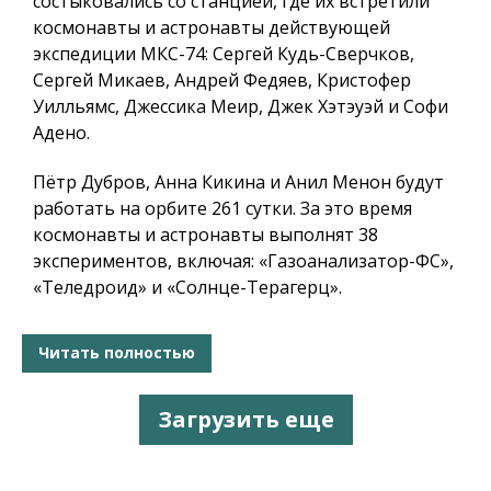
состыковались со станцией, где их встретили
космонавты и астронавты действующей
экспедиции МКС-74: Сергей Кудь-Сверчков,
Сергей Микаев, Андрей Федяев, Кристофер
Уилльямс, Джессика Меир​, Джек Хэтэуэй и Софи
Адено.
Пётр Дубров, Анна Кикина и Анил Менон будут
работать на орбите 261 сутки. За это время
космонавты и астронавты выполнят 38
экспериментов, включая: «Газоанализатор-ФС»,
«Теледроид» и «Солнце-Терагерц».
Читать полностью
Загрузить еще