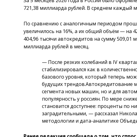
За 5 месяцев 2026 года в России было оформл
721,38 миллиарда рублей. В среднем каждый м
По сравнению с аналогичным периодом прошл
увеличилось на 16%, а их общий объём — на 4
404,96 тысячи автокредитов на сумму 509,01 м
миллиарда рублей в месяц.
— После резких колебаний в IV кварта
стабилизировался как в количественн
базового уровня, который теперь мож
будущих трендов.Автокредитование мн
сегмента новых машин, но и для авто
популярность у россиян. По мере сни
становится доступнее: проценты по ни
заградительными, — рассказал Никол
методологии и дата-аналитике Объед
Ранее редакция сообщала о том, что спрос