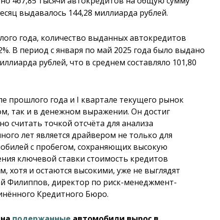
ено 467,85 тысячи автокредитов на общую сумму
есяц выдавалось 144,28 миллиарда рублей.
ого года, количество выданных автокредитов
2%. В период с января по май 2025 года было выдано
иллиарда рублей, что в среднем составляло 101,80
ле прошлого года и I квартале текущего рынок
ом, так и в денежном выражении. Он достиг
но считать точкой отсчёта для анализа
ого лет является драйвером не только для
мобилей с пробегом, сохраняющих высокую
жения ключевой ставки стоимость кредитов
м, хотя и остаются высокими, уже не выглядят
ай Филиппов, директор по риск-менеджмент-
инённого Кредитного Бюро.
 на
подержанные
автомобили вырос в