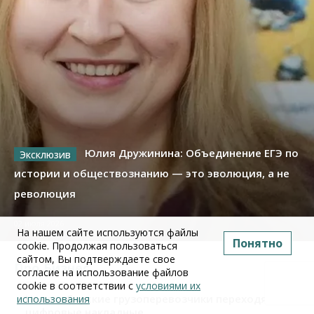
Юлия Дружинина: Объединение ЕГЭ по
истории и обществознанию — это эволюция, а не
революция
02 июля 2026
На нашем сайте используются файлы
Понятно
cookie. Продолжая пользоваться
сайтом, Вы подтверждаете свое
Про Бизнес
согласие на использование файлов
cookie в соответствии с
условиями их
Бизнес
ПроБизнес
Новосибирские грузоперевозчики переходят на
использования
цифровые накладные