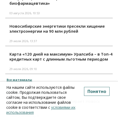
биофармацевтика»
03 августа 2026, 10:53
Новосибирские энергетики пресекли хищение
электроэнергии на 90 млн рублей
29 июля 2026, 13:37
Карта «120 дней на максимум» Уралсиба – в Топ-4
кредитных карт с длинным льготным периодом
29 июля 2026, 09:10
Все материалы
На нашем сайте используются файлы
Понятно
Бизнес календарь
cookie. Продолжая пользоваться
сайтом, Вы подтверждаете свое
Фонд «Больше хорошего!» собирает Новосибирск
согласие на использование файлов
на главный экофест города
cookie в соответствии с
условиями их
использования
09 августа 2026, 12:00