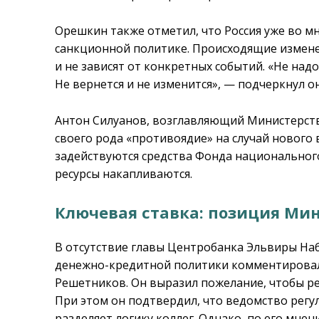
Орешкин также отметил, что Россия уже во м
санкционной политике. Происходящие измене
и не зависят от конкретных событий. «Не надо
Не вернется и не изменится», — подчеркнул он
Антон Силуанов, возглавляющий Министерств
своего рода «противоядие» на случай нового
задействуются средства Фонда национального
ресурсы накапливаются.
Ключевая ставка: позиция Ми
В отсутствие главы Центробанка Эльвиры На
денежно-кредитной политики комментировал
Решетников. Он выразил пожелание, чтобы ре
При этом он подтвердил, что ведомство регу
разделяет логику коллег. Однако, по его мне