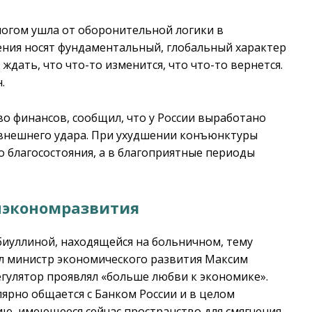
ногом ушла от оборонительной логики в
ния носят фундаментальный, глобальный характер
 ждать, что что-то изменится, что что-то вернется.
.
о финансов, сообщил, что у России выработано
 внешнего удара. При ухудшении конъюнктуры
 благосостояния, а в благоприятные периоды
нэкономразвития
биуллиной, находящейся на больничном, тему
 министр экономического развития Максим
гулятор проявлял «больше любви к экономике».
лярно общается с Банком России и в целом
нию, имеющееся сейчас пространство для смягчения