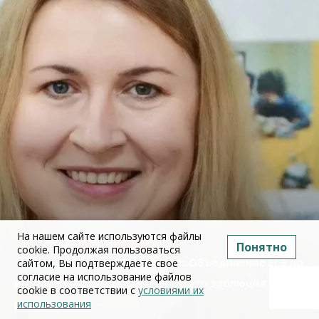
На нашем сайте используются файлы
Понятно
cookie. Продолжая пользоваться
Юлия Дружинина: Объединение ЕГЭ по
сайтом, Вы подтверждаете свое
согласие на использование файлов
истории и обществознанию — это эволюция, а не
cookie в соответствии с
условиями их
революция
использования