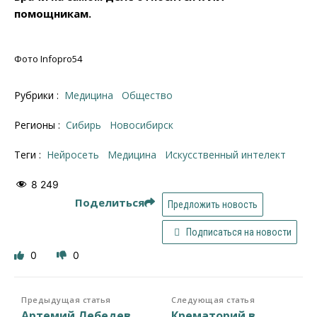
помощникам.
Фото Infopro54
Рубрики :
Медицина
Общество
Регионы :
Сибирь
Новосибирск
Теги :
нейросеть
медицина
искусственный интелект
8 249
Поделиться
Предложить новость
Подписаться на новости
0
0
Предыдущая статья
Следующая статья
Артемий Лебедев
Крематорий в