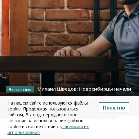
Михаил Швецов: Новосибирцы начали
отменять отдых из-за квеста «найди бензин»
На нашем сайте используются файлы
Понятно
cookie. Продолжая пользоваться
09 июля 2026
сайтом, Вы подтверждаете свое
согласие на использование файлов
cookie в соответствии с
условиями их
использования