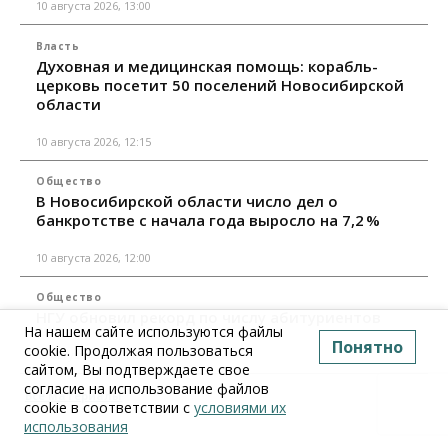
10 августа 2026, 13:00
Власть
Духовная и медицинская помощь: корабль-
церковь посетит 50 поселений Новосибирской
области
10 августа 2026, 12:15
Общество
В Новосибирской области число дел о
банкротстве с начала года выросло на 7,2 %
10 августа 2026, 12:00
Общество
НГУ обновил рекорд по числу абитуриентов
На нашем сайте используются файлы
Понятно
cookie. Продолжая пользоваться
10 августа 2026, 11:30
сайтом, Вы подтверждаете свое
согласие на использование файлов
Все материалы
cookie в соответствии с
условиями их
использования