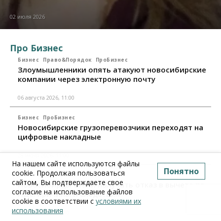
02 июля 2026
Про Бизнес
Бизнес
Право&Порядок
ПроБизнес
Злоумышленники опять атакуют новосибирские
компании через электронную почту
06 августа 2026, 11:00
Бизнес
ПроБизнес
Новосибирские грузоперевозчики переходят на
цифровые накладные
28 июля 2026, 11:00
На нашем сайте используются файлы
Понятно
cookie. Продолжая пользоваться
Бизнес
ПроБизнес
сайтом, Вы подтверждаете свое
Новосибирцы стали получать отказ в вычете по
согласие на использование файлов
НДС: причины и следствия
cookie в соответствии с
условиями их
использования
24 июля 2026, 10:30