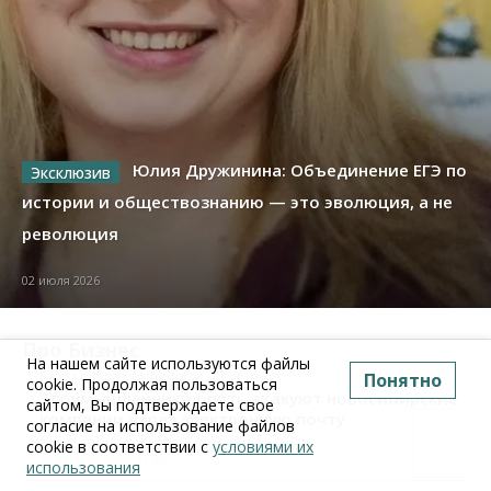
Юлия Дружинина: Объединение ЕГЭ по
истории и обществознанию — это эволюция, а не
революция
02 июля 2026
Про Бизнес
На нашем сайте используются файлы
Понятно
Бизнес
Право&Порядок
ПроБизнес
cookie. Продолжая пользоваться
Злоумышленники опять атакуют новосибирские
сайтом, Вы подтверждаете свое
компании через электронную почту
согласие на использование файлов
cookie в соответствии с
условиями их
06 августа 2026, 11:00
использования