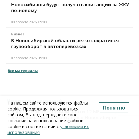
Новосибирцы будут получать квитанции за ЖКУ
по-новому
08 августа 2026, 09:00
Бизнес
В Новосибирской области резко сократился
грузооборот в автоперевозках
07 августа 2026, 19:00
Все материалы
Новости компаний
На нашем сайте используются файлы
Понятно
cookie. Продолжая пользоваться
Энергетики обеспечили почти 12 МВт мощности
сайтом, Вы подтверждаете свое
для новых жилых кварталов в Новосибирске
согласие на использование файлов
cookie в соответствии с
условиями их
07 августа 2026, 09:40
использования