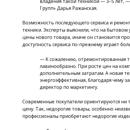
владения такой техникой — 3–5 лет, —
Групп» Дарья Ражанская.
Возможность последующего сервиса и ремон
техники. Эксперты выяснили, что на бытовом
цены нового товара, иначе он становится п
доступность сервиса по-прежнему играет бол
— К сожалению, отремонтированная т
лавинообразно. При росте цен на ко
дополнительным затратам. А новая те
энергоэффективная, благодаря чему з
директор по маркетингу.
Современные покупатели ориентируются ни то
цену. Так, недорогие товары, особенно неизв
профессионалы приобретают недорогие издел