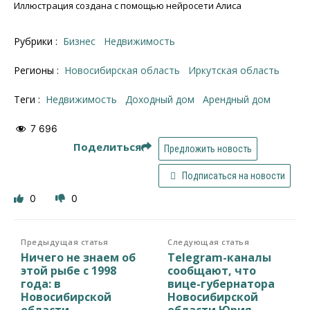
Иллюстрация создана с помощью нейросети Алиса
Рубрики :
Бизнес
Недвижимость
Регионы :
Новосибирская область
Иркутская область
Теги :
недвижимость
доходный дом
арендный дом
7 696
Поделиться
Предложить новость
Подписаться на новости
0
0
Предыдущая статья
Следующая статья
Ничего не знаем об
Telegram-каналы
этой рыбе с 1998
сообщают, что
года: в
вице-губернатора
Новосибирской
Новосибирской
области
области Юрия