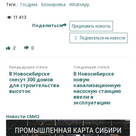
Теги :
Госдума
блокировка
WhatsApp
11 413
Поделиться
Предложить новость
Подписаться на новости
2
0
Предыдущая статья
Следующая статья
В Новосибирске
В Новосибирске
снесут 300 домов
новую
для строительства
канализационную
высоток
насосную станцию
ввели в
эксплуатацию
Новости СМИ2