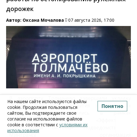
дорожек
Автор:
Оксана Мочалова
07 августа 2026, 17:00
В аэропорту Толмачево завершили укладку
На нашем сайте используются файлы
свежего бетонного покрытия на рулежных
Понятно
cookie. Продолжая пользоваться
дорожках. Работы велись в рамках
сайтом, Вы подтверждаете свое
согласие на использование файлов
национального проекта «Эффективная
cookie в соответствии с
условиями их
транспортная система». Подведомственная
использования
Минтрансу организация