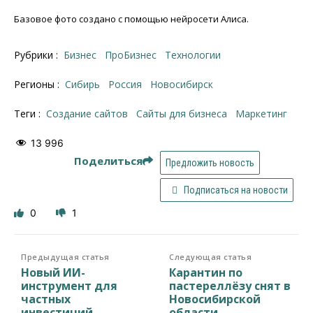
Базовое фото создано с помощью нейросети Алиса.
Рубрики :
Бизнес
ПроБизнес
Технологии
Регионы :
Сибирь
Россия
Новосибирск
Теги :
создание сайтов
сайты для бизнеса
маркетинг
13 996
Поделиться
Предложить новость
Подписаться на новости
0
1
Предыдущая статья
Следующая статья
Новый ИИ-
Карантин по
инструмент для
пастереллёзу снят в
частных
Новосибирской
инвестиций
области