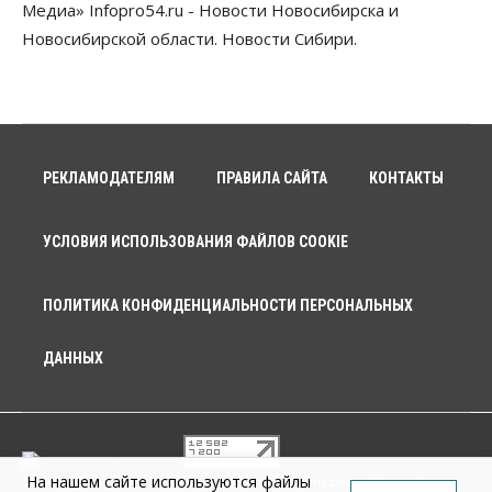
Медиа» Infopro54.ru - Новости Новосибирска и
Новосибирской области. Новости Сибири.
РЕКЛАМОДАТЕЛЯМ
ПРАВИЛА САЙТА
КОНТАКТЫ
УСЛОВИЯ ИСПОЛЬЗОВАНИЯ ФАЙЛОВ COOKIE
ПОЛИТИКА КОНФИДЕНЦИАЛЬНОСТИ ПЕРСОНАЛЬНЫХ
ДАННЫХ
На нашем сайте используются файлы
© 2026 г. Общество с ограниченной ответственностью «Новосибирск