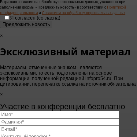
Выражаю согласие на обработку персональных данных, указанных при
заполнении формы «Предложить новость» в соответствии с
Политикой
конфиденциальности
и
Согласием на обработку персональных данных
.
Я согласен (согласна)
×
Эксклюзивный материал
Материалы, отмеченные значком
, являются
эксклюзивными, то есть подготовлены на основе
информации, полученной редакцией infopro54.ru. При
цитировании, перепечатке ссылка на источник обязательна
×
Участие в конференции бесплатно