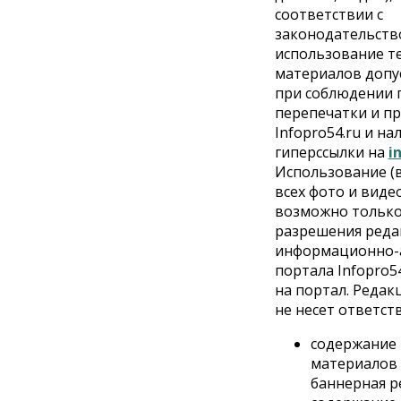
Искусственный интеллект впервые выписал штраф за
соответствии с
борщевик
законодательств
использование т
Продажи подержанных электромобилей в
материалов допу
Новосибирской области растут второй месяц
при соблюдении 
перепечатки и п
Infopro54.ru и н
гиперссылки на
i
Использование (
всех фото и вид
возможно только
разрешения реда
информационно-
портала Infopro54
на портал. Редакц
не несет ответств
содержание
материалов 
баннерная р