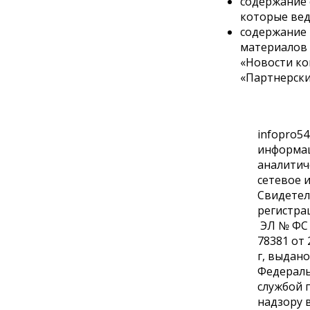
содержание 
которые вед
содержание 
материалов 
«Новости ко
«Партнерск
infopro54
информа
аналитич
сетевое 
Свидетел
регистра
ЭЛ № ФС 
78381 от 
г, выдано
Федерал
службой 
надзору 