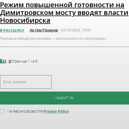
Режим повышенной готовности на
Димитровском мосту вводят власти
Новосибирска
Артём Рязанов
03/12/2024, 19:00
В РАССЫЛКУ
-
Причина введения режима — изношенность переправы
2
3
6
1
...
Страница 1 из 6
I WANT IN
Privacy Policy
I've read and accept the
.