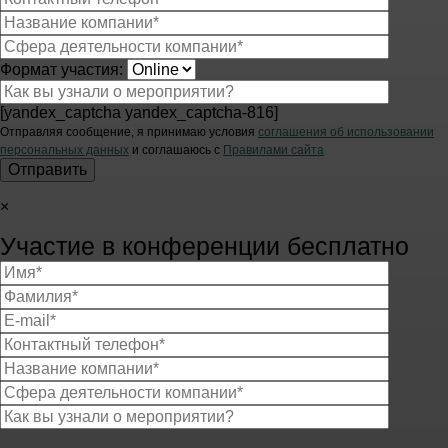
Формат участия:
[yandex_captcha yandex_captcha-816]
Отправляя сообщение, я принимаю условия
соглашения об использовании
персональных данных
и соглашаюсь с
Правилами сайта
×
Участие в конференции бесплатно