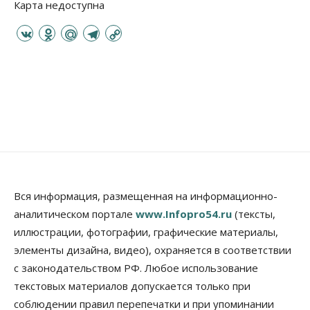
Карта недоступна
V
O
M
T
C
K
d
a
e
o
n
i
l
p
o
l
e
y
k
.
g
L
l
R
r
i
a
u
a
n
s
m
k
s
n
Вся информация, размещенная на информационно-
i
аналитическом портале
www.Infopro54.ru
(тексты,
k
иллюстрации, фотографии, графические материалы,
i
элементы дизайна, видео), охраняется в соответствии
с законодательством РФ. Любое использование
текстовых материалов допускается только при
соблюдении правил перепечатки и при упоминании