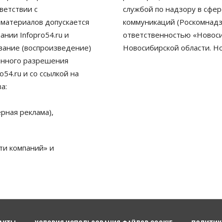
ветствии с
службой по надзору в сфе
 материалов допускается
коммуникаций (Роскомнадз
нии Infopro54.ru и
ответственностью «Новосиб
ование (воспроизведение)
Новосибирской области. Н
енного разрешения
54.ru и со ссылкой на
а:
рная реклама),
ти компаний» и