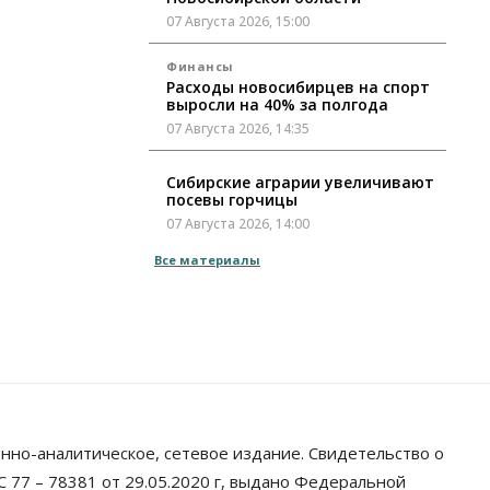
07 Августа 2026, 15:00
Финансы
Расходы новосибирцев на спорт
выросли на 40% за полгода
07 Августа 2026, 14:35
Сибирские аграрии увеличивают
посевы горчицы
07 Августа 2026, 14:00
Все материалы
Власть
В Новосибирске многодетным
семьям вручили сертификаты на
покупку автомобилей
07 Августа 2026, 13:55
Авто
Общество
Треть автовладельцев в
Новосибирской области
«поставили машины на прикол»
нно-аналитическое, сетевое издание. Свидетельство о
07 Августа 2026, 13:00
 77 – 78381 от 29.05.2020 г, выдано Федеральной