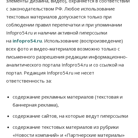
элементы дизайна, видео), охраняется в соответствии
Общество
с законодательством РФ. Любое использование
«За тех, у кого от 270 баллов,
настоящая борьба»: вузы настойчиво
текстовых материалов допускается только при
обзванивают новосибирских высокобалльников
соблюдении правил перепечатки и при упоминании
перед зачислением
Infopro54.ru и наличии активной гиперссылки
06 Августа 2026, 13:00
на
infopro54.ru
. Использование (воспроизведение)
Власть
всех фото и видео-материалов возможно только с
Режим ЧС ввели в Омской области из-за засухи
письменного разрешения редакции информационно-
06 Августа 2026, 12:15
аналитического портала Infopro54.ru и со ссылкой на
Власть
Общество
портал. Редакция Infopro54.ru не несет
Новосибирск готовится к визиту Владимира
ответственность за:
Путина
06 Августа 2026, 12:05
содержание рекламных материалов (текстовая и
Бизнес
Недвижимость
Общество
баннерная реклама),
Росреестр назвал главные причины
отказов в регистрации недвижимости в НСО
содержание сайтов, на которые ведут гиперссылки
06 Августа 2026, 12:00
содержание текстовых материалов из рубрики
Телекоммуникации
«Новости компаний» и «Партнерские материалы»
В 16 населённых пунктах Мошковского района