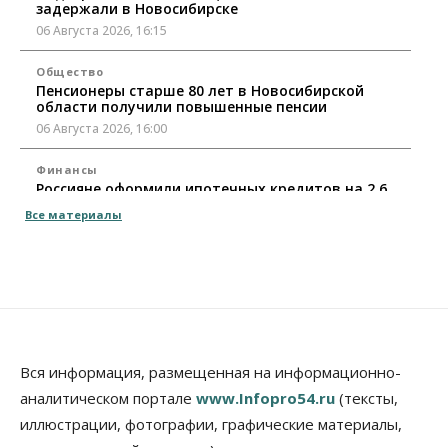
задержали в Новосибирске
06 Августа 2026, 16:15
Общество
Пенсионеры старше 80 лет в Новосибирской
области получили повышенные пенсии
06 Августа 2026, 16:00
Финансы
Россияне оформили ипотечных кредитов на 2,6
трлн рублей
Все материалы
06 Августа 2026, 15:53
Власть
Думская гонка в Новосибирской области
обойдется без самовыдвиженцев
06 Августа 2026, 15:00
Бизнес
Власть
Общество
Вся информация, размещенная на информационно-
Правительство России продлило разрешение на
аналитическом портале
www.Infopro54.ru
(тексты,
выпуск бензина «Евро-3»
иллюстрации, фотографии, графические материалы,
06 Августа 2026, 14:00