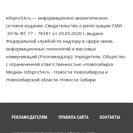
модернизировали мобильную связь
06 Августа 2026, 11:35
infopro54.ru — информационно-аналитическое,
Бизнес
Право&Порядок
ПроБизнес
сетевое издание. Свидетельство о регистрации СМИ:
Злоумышленники опять атакуют
новосибирские компании через электронную
ЭЛ № ФС 77 – 78381 от 29.05.2020 г, выдано
почту
Федеральной службой по надзору в сфере связи,
06 Августа 2026, 11:00
информационных технологий и массовых
коммуникаций (Роскомнадзор). Учредитель: Общество
Общество
Медики готовятся к второму пику активности
с ограниченной ответственностью «Новосибирск
клещей в Новосибирской области
Медиа» Infopro54.ru - Новости Новосибирска и
06 Августа 2026, 10:00
Новосибирской области. Новости Сибири.
Общество
Из-за жары в Европе оливковое масло
в Новосибирске может снова подорожать
06 Августа 2026, 09:00
Бизнес
Недвижимость
РЕКЛАМОДАТЕЛЯМ
ПРАВИЛА САЙТА
КОНТАКТЫ
Застройщики Новосибирска
доплатили налоги на сумму почти 700 млн рублей
06 Августа 2026, 08:00