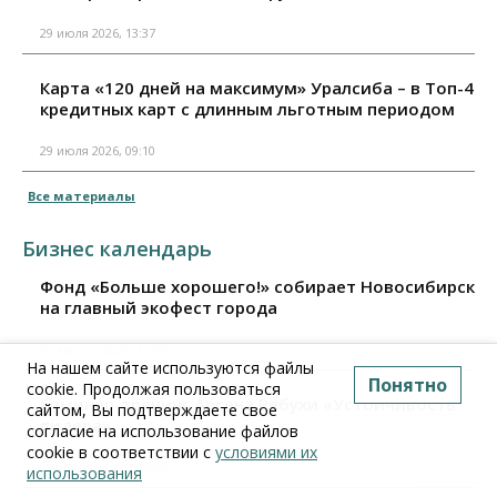
29 июля 2026, 13:37
Карта «120 дней на максимум» Уралсиба – в Топ-4
кредитных карт с длинным льготным периодом
29 июля 2026, 09:10
Все материалы
Бизнес календарь
Фонд «Больше хорошего!» собирает Новосибирск
на главный экофест города
09 августа 2026, 12:00
На нашем сайте используются файлы
Понятно
cookie. Продолжая пользоваться
Семинар-тренинг Арсена Рябухи «Устойчивость
сайтом, Вы подтверждаете свое
лидера»
согласие на использование файлов
cookie в соответствии с
условиями их
11 августа 2026, 10:00
использования