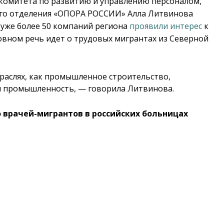
 комитета по развитию и управлению персоналом,
ого отделения «ОПОРА РОССИИ» Алла Литвинова
у уже более 50 компаний региона
проявили интерес
к
новном речь идет о трудовых мигрантах из Северной
раслях, как промышленное строительство,
ая промышленность, — говорила Литвинова.
о врачей-мигрантов в российских больницах