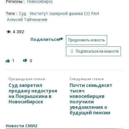
Регионы :
Новосибирск
Теги :
суд
Институт лазерной физики СО РАН
Алексей Тайченачев
4 392
Поделиться
Предложить новость
Подписаться на новости
1
0
Предыдущая статья
Следующая статья
Суд запретил
Почти семьдесят
продажу недостроя
тысяч
на Покрышкина в
новосибирцев
Новосибирске
получили
уведомления о
будущей пенсии
Новости СМИ2