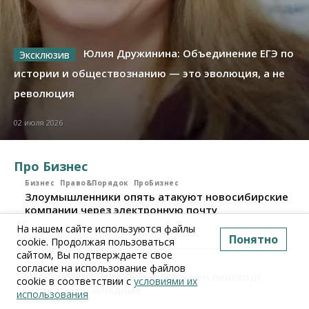
Юлия Дружинина: Объединение ЕГЭ по
истории и обществознанию — это эволюция, а не
революция
02 июля 2026
Про Бизнес
Бизнес
Право&Порядок
ПроБизнес
Злоумышленники опять атакуют новосибирские
компании через электронную почту
На нашем сайте используются файлы
06 августа 2026, 11:00
Понятно
cookie. Продолжая пользоваться
сайтом, Вы подтверждаете свое
Бизнес
ПроБизнес
согласие на использование файлов
Новосибирские грузоперевозчики переходят на
cookie в соответствии с
условиями их
цифровые накладные
использования