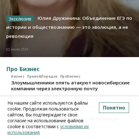
Юлия Дружинина: Объединение ЕГЭ по
истории и обществознанию — это эволюция, а не
революция
02 июля 2026
Про Бизнес
Бизнес
Право&Порядок
ПроБизнес
Злоумышленники опять атакуют новосибирские
компании через электронную почту
06 августа 2026, 11:00
На нашем сайте используются файлы
Понятно
cookie. Продолжая пользоваться
Бизнес
ПроБизнес
сайтом, Вы подтверждаете свое
Новосибирские грузоперевозчики переходят на
согласие на использование файлов
цифровые накладные
cookie в соответствии с
условиями их
использования
28 июля 2026, 11:00