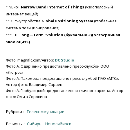
* NB-IoT
Narrow Band Internet of Things
(узкополосный
интернет вещей)
** GPS-устройства
Global Positioning System
(глобальная
система позиционирования)
*** LTE
Long
—
Term
Evolution
(буквально «долгосрочная
эволюция»)
Фото: magnific.com/Автор:
DC Studio
Фото А. Одарченко предоставлено пресс-службой ООО
«Люгрос»
Фото А. Пахомова предоставлено пресс-службой ПАО «МТС».
Автор фото: Владимир Сараев
Фото А. Горбулицкой предоставлено из личного архива. Автор
фото: Ольга Сорокина
Рубрики :
Телекоммуникации
Регионы :
Сибирь
Новосибирск