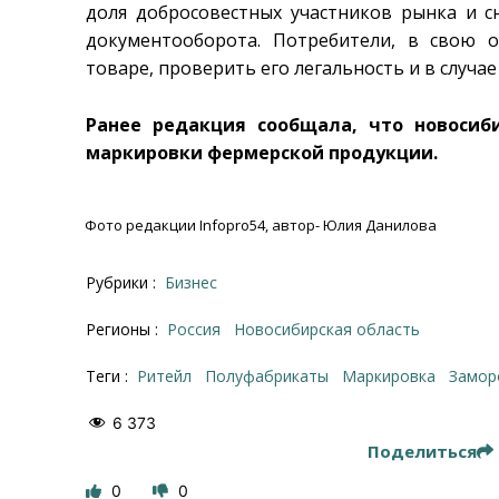
доля добросовестных участников рынка и с
документооборота. Потребители, в свою 
товаре, проверить его легальность и в случа
Ранее редакция сообщала, что новоси
маркировки фермерской продукции.
Фото редакции Infopro54, автор- Юлия Данилова
Рубрики :
Бизнес
Регионы :
Россия
Новосибирская область
Теги :
ритейл
полуфабрикаты
маркировка
Замо
6 373
Поделиться
0
0