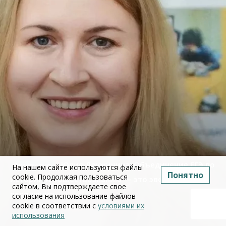
Юлия Дружинина: Объединение ЕГЭ по
На нашем сайте используются файлы
Понятно
cookie. Продолжая пользоваться
истории и обществознанию — это эволюция, а не
сайтом, Вы подтверждаете свое
революция
согласие на использование файлов
cookie в соответствии с
условиями их
использования
02 июля 2026