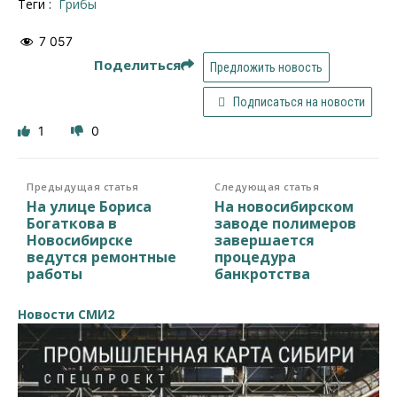
Теги :
грибы
7 057
Поделиться
Предложить новость
Подписаться на новости
1
0
Предыдущая статья
Следующая статья
На улице Бориса
На новосибирском
Богаткова в
заводе полимеров
Новосибирске
завершается
ведутся ремонтные
процедура
работы
банкротства
Новости СМИ2