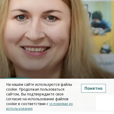
Юлия Дружинина: Объединение ЕГЭ по
На нашем сайте используются файлы
истории и обществознанию — это эволюция, а не
Понятно
cookie. Продолжая пользоваться
сайтом, Вы подтверждаете свое
революция
согласие на использование файлов
cookie в соответствии с
условиями их
02 июля 2026
использования