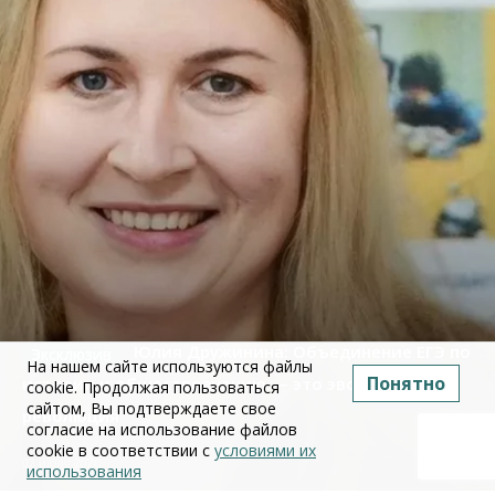
Юлия Дружинина: Объединение ЕГЭ по
На нашем сайте используются файлы
Понятно
истории и обществознанию — это эволюция, а не
cookie. Продолжая пользоваться
сайтом, Вы подтверждаете свое
революция
согласие на использование файлов
cookie в соответствии с
условиями их
02 июля 2026
использования