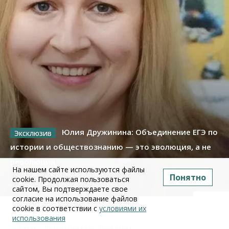
Юлия Дружинина: Объединение ЕГЭ по
истории и обществознанию — это эволюция, а не
революция
На нашем сайте используются файлы
Понятно
cookie. Продолжая пользоваться
02 июля 2026
сайтом, Вы подтверждаете свое
согласие на использование файлов
cookie в соответствии с
условиями их
Про Бизнес
использования
Бизнес
Право&Порядок
ПроБизнес