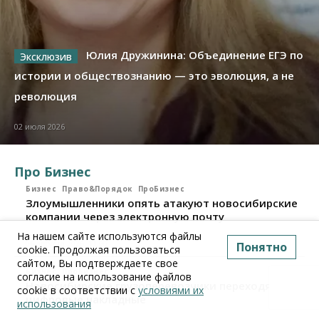
Юлия Дружинина: Объединение ЕГЭ по
истории и обществознанию — это эволюция, а не
революция
02 июля 2026
Про Бизнес
Бизнес
Право&Порядок
ПроБизнес
Злоумышленники опять атакуют новосибирские
компании через электронную почту
На нашем сайте используются файлы
06 августа 2026, 11:00
Понятно
cookie. Продолжая пользоваться
сайтом, Вы подтверждаете свое
Бизнес
ПроБизнес
согласие на использование файлов
Новосибирские грузоперевозчики переходят на
cookie в соответствии с
условиями их
цифровые накладные
использования