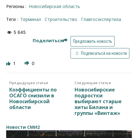
Регионы :
Новосибирская область
Теги :
терминал
строительство
Главгосэкспертиза
5 645
Поделиться
Предложить новость
Подписаться на новости
1
0
Предыдущая статья
Следующая статья
Коэффициенты по
Новосибирские
ОСАГО снизили в
подростки
Новосибирской
выбирают старые
области
хиты Билана и
группы «Винтаж»
Новости СМИ2