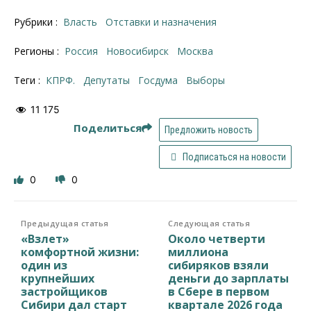
Рубрики :
Власть
Отставки и назначения
Регионы :
Россия
Новосибирск
Москва
Теги :
КПРФ.
депутаты
Госдума
выборы
11 175
Поделиться
Предложить новость
Подписаться на новости
0
0
Предыдущая статья
Следующая статья
«Взлет»
Около четверти
комфортной жизни:
миллиона
один из
сибиряков взяли
крупнейших
деньги до зарплаты
застройщиков
в Сбере в первом
Сибири дал старт
квартале 2026 года