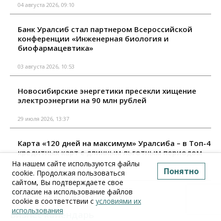
04 августа 2026, 09:10
Банк Уралсиб стал партнером Всероссийской
конференции «Инженерная биология и
биофармацевтика»
03 августа 2026, 10:53
Новосибирские энергетики пресекли хищение
электроэнергии на 90 млн рублей
29 июля 2026, 13:37
Карта «120 дней на максимум» Уралсиба – в Топ-4
кредитных карт с длинным льготным периодом
На нашем сайте используются файлы
Понятно
29 июля 2026, 09:10
cookie. Продолжая пользоваться
сайтом, Вы подтверждаете свое
согласие на использование файлов
Все материалы
cookie в соответствии с
условиями их
использования
Бизнес календарь