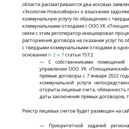
области рассматриваются два исковых заявл
«Экология-Новосибирск» о взыскании задолже
коммунальную услугу по обращению с тверд
коммунальными отходами с ООО УК «Плющихи
связи с этим регоператор инициировал проц
расторжения договора на оказание услуг по
с твердыми коммунальными отходами в одно
основании
п. 2 ч. 7
статьи 157.2.
— С собственниками помещений в
управлении ООО УК «Плющихинский»
прямые договоры с 7 января 2022 го
коммунальной услуги непосредстве
открыты лицевые счета, обязанность 
даты заключения прямых договоров, то 
Реестр лицевых счетов будет размещен на са
— Приоритетной задачей регионал