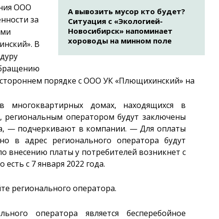
ения ООО
А вывозить мусор кто будет?
нности за
Ситуация с «Экологией-
Новосибирск» напоминает
ыми
хороводы на минном поле
нский». В
едуру
 обращению
стороннем порядке с ООО УК «Плющихинский» на
 многоквартирных домах, находящихся в
, региональным оператором будут заключены
да, — подчеркивают в компании. — Для оплаты
нно в адрес регионального оператора будут
по внесению платы у потребителей возникнет с
есть с 7 января 2022 года.
йте регионального оператора.
ьного оператора является бесперебойное