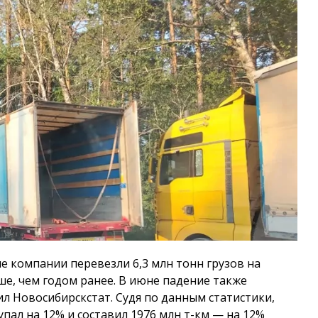
е компании перевезли 6,3 млн тонн грузов на
е, чем годом ранее. В июне падение также
щил Новосибирскстат. Судя по данным статистики,
упал на 12% и составил 1976 млн т-км — на 12%