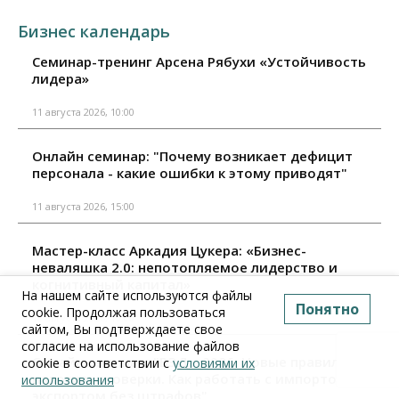
Бизнес календарь
Семинар-тренинг Арсена Рябухи «Устойчивость
лидера»
11 августа 2026, 10:00
Онлайн семинар: "Почему возникает дефицит
персонала - какие ошибки к этому приводят"
11 августа 2026, 15:00
Мастер-класс Аркадия Цукера: «Бизнес-
неваляшка 2.0: непотопляемое лидерство и
когнитивный капитал»
На нашем сайте используются файлы
Понятно
cookie. Продолжая пользоваться
18 августа 2026, 10:00
сайтом, Вы подтверждаете свое
согласие на использование файлов
Онлайн семинар: "ВЭД – 2026. Новые правила,
cookie в соответствии с
условиями их
налоги и проверки. Как работать с импортом и
использования
экспортом без штрафов"