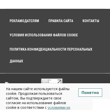
РЕКЛАМОДАТЕЛЯМ
ПРАВИЛА САЙТА
КОНТАКТЫ
УСЛОВИЯ ИСПОЛЬЗОВАНИЯ ФАЙЛОВ COOKIE
ПОЛИТИКА КОНФИДЕНЦИАЛЬНОСТИ ПЕРСОНАЛЬНЫХ
ДАННЫХ
На нашем сайте используются файлы
© 2026 г. Общество с ограниченной ответственностью «Новосибирск
Понятно
Медиа» 18+
cookie. Продолжая пользоваться
сайтом, Вы подтверждаете свое
Infopro54 - Важные новости Новосибирска и Новосибирской области.
согласие на использование файлов
Новости Сибири
cookie в соответствии с
условиями их