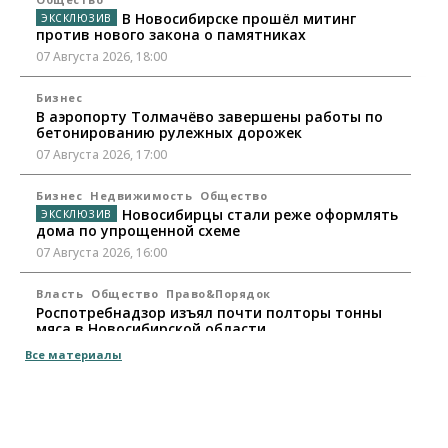
В Новосибирске прошёл митинг
против нового закона о памятниках
07 Августа 2026, 18:00
Бизнес
В аэропорту Толмачёво завершены работы по
бетонированию рулежных дорожек
07 Августа 2026, 17:00
Бизнес
Недвижимость
Общество
Новосибирцы стали реже оформлять
дома по упрощенной схеме
07 Августа 2026, 16:00
Власть
Общество
Право&Порядок
Роспотребнадзор изъял почти полторы тонны
мяса в Новосибирской области
07 Августа 2026, 15:00
Все материалы
Финансы
Расходы новосибирцев на спорт выросли на 40%
за полгода