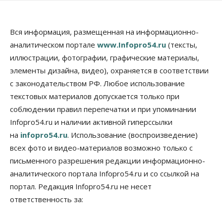
07 Августа 2026, 14:35
Сибирские аграрии увеличивают посевы горчицы
Вся информация, размещенная на информационно-
07 Августа 2026, 14:00
аналитическом портале
www.Infopro54.ru
(тексты,
Власть
иллюстрации, фотографии, графические материалы,
В Новосибирске многодетным семьям вручили
элементы дизайна, видео), охраняется в соответствии
сертификаты на покупку автомобилей
с законодательством РФ. Любое использование
07 Августа 2026, 13:55
текстовых материалов допускается только при
Авто
Общество
соблюдении правил перепечатки и при упоминании
Треть автовладельцев в Новосибирской области
Infopro54.ru и наличии активной гиперссылки
«поставили машины на прикол»
07 Августа 2026, 13:00
на
infopro54.ru
. Использование (воспроизведение)
всех фото и видео-материалов возможно только с
Власть
письменного разрешения редакции информационно-
Школы, библиотеки, пешеходные тротуары:
депутаты Госдумы контролируют работы на
аналитического портала Infopro54.ru и со ссылкой на
социальных объектах
портал. Редакция Infopro54.ru не несет
07 Августа 2026, 12:35
ответственность за:
Общество
Синоптики рассказали о погоде в Новосибирске