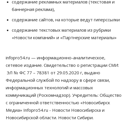
содержание рекламных материалов (текстовая и
на выходных
баннерная реклама),
07 Августа 2026, 12:00
содержание сайтов, на которые ведут гиперссылки
Общество
Жители Новосибирска смогут добровольно
содержание текстовых материалов из рубрики
повысить свою пенсию
«Новости компаний» и «Партнерские материалы»
07 Августа 2026, 11:30
Общество
Деньгами будут распоряжаться дети: в десяти
infopro54.ru — информационно-аналитическое,
школах Новосибирской области введут
инициативное бюджетирование
сетевое издание. Свидетельство о регистрации СМИ:
07 Августа 2026, 11:00
ЭЛ № ФС 77 – 78381 от 29.05.2020 г, выдано
Федеральной службой по надзору в сфере связи,
Общество
Право&Порядок
информационных технологий и массовых
В Новосибирске руководителя отдела полиции
заключили под стражу
коммуникаций (Роскомнадзор). Учредитель: Общество
07 Августа 2026, 10:15
с ограниченной ответственностью «Новосибирск
Медиа» Infopro54.ru - Новости Новосибирска и
Общество
Недели жары повлияли на урожай в
Новосибирской области. Новости Сибири.
Новосибирской области, но режима ЧС не будет
07 Августа 2026, 10:00