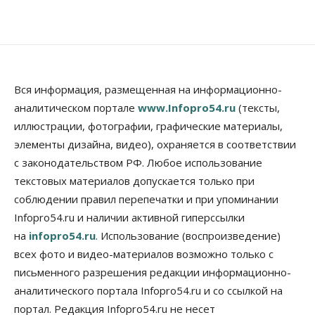
Бизнес
Общество
Детские центры Новосибирска
перегибают с «педагогикой успеха», считает
психолог
08 Августа 2026, 11:00
Бизнес
Общество
Вся информация, размещенная на информационно-
Союз продавцов маркетплейсов
аналитическом портале
www.Infopro54.ru
(тексты,
обратился в правительство РФ из-за атак на WB
иллюстрации, фотографии, графические материалы,
08 Августа 2026, 10:00
элементы дизайна, видео), охраняется в соответствии
Общество
с законодательством РФ. Любое использование
Новосибирцы будут получать квитанции за ЖКУ
по-новому
текстовых материалов допускается только при
08 Августа 2026, 09:00
соблюдении правил перепечатки и при упоминании
Infopro54.ru и наличии активной гиперссылки
Бизнес
на
infopro54.ru
. Использование (воспроизведение)
В Новосибирской области резко
сократился грузооборот в автоперевозках
всех фото и видео-материалов возможно только с
07 Августа 2026, 19:00
письменного разрешения редакции информационно-
аналитического портала Infopro54.ru и со ссылкой на
Общество
В Новосибирске прошёл митинг
портал. Редакция Infopro54.ru не несет