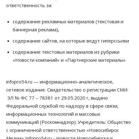
против нового закона о памятниках
ответственность за:
07 Августа 2026, 18:00
Бизнес
содержание рекламных материалов (текстовая и
В аэропорту Толмачёво завершены работы по
баннерная реклама),
бетонированию рулежных дорожек
07 Августа 2026, 17:00
содержание сайтов, на которые ведут гиперссылки
Бизнес
Недвижимость
Общество
содержание текстовых материалов из рубрики
Новосибирцы стали реже оформлять
«Новости компаний» и «Партнерские материалы»
дома по упрощенной схеме
07 Августа 2026, 16:00
infopro54.ru — информационно-аналитическое,
Власть
Общество
Право&Порядок
Роспотребнадзор изъял почти полторы тонны
сетевое издание. Свидетельство о регистрации СМИ:
мяса в Новосибирской области
ЭЛ № ФС 77 – 78381 от 29.05.2020 г, выдано
07 Августа 2026, 15:00
Федеральной службой по надзору в сфере связи,
Финансы
информационных технологий и массовых
Расходы новосибирцев на спорт выросли на 40%
коммуникаций (Роскомнадзор). Учредитель: Общество
за полгода
07 Августа 2026, 14:35
с ограниченной ответственностью «Новосибирск
Медиа» Infopro54.ru - Новости Новосибирска и