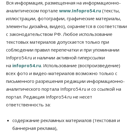
Бизнес
Недвижимость
Вся информация, размещенная на информационно-
Застройщики Новосибирска
аналитическом портале
www.Infopro54.ru
(тексты,
доплатили налоги на сумму почти 700 млн рублей
иллюстрации, фотографии, графические материалы,
06 Августа 2026, 08:00
элементы дизайна, видео), охраняется в соответствии
Бизнес
Власть
с законодательством РФ. Любое использование
От регоператора Новосибирска потребовали
погасить долги на два миллиарда
текстовых материалов допускается только при
05 Августа 2026, 19:00
соблюдении правил перепечатки и при упоминании
Infopro54.ru и наличии активной гиперссылки
Власть
Отставки И Назначения
на
infopro54.ru
. Использование (воспроизведение)
Министра транспорта Новосибирской области
будут согласовывать в Москве
всех фото и видео-материалов возможно только с
05 Августа 2026, 18:30
письменного разрешения редакции информационно-
аналитического портала Infopro54.ru и со ссылкой на
Власть
Город
Общество
В мэрии Новосибирска объяснили ситуацию с
портал. Редакция Infopro54.ru не несет
пешеходной зоной на улице Ленина
ответственность за:
05 Августа 2026, 18:00
Бизнес
Власть
содержание рекламных материалов (текстовая и
Независимые АЗС Новосибирска
баннерная реклама),
получают до 20% топлива, прописанного в
контрактах