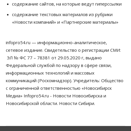
содержание сайтов, на которые ведут гиперссылки
05 Августа 2026, 17:00
содержание текстовых материалов из рубрики
Власть
«Новости компаний» и «Партнерские материалы»
Губернатор поблагодарил новосибирских
строителей за вклад в развитие региона
05 Августа 2026, 16:40
infopro54.ru — информационно-аналитическое,
Бизнес
Общество
сетевое издание. Свидетельство о регистрации СМИ:
Самые популярные у
предпринимателей сферы бизнеса назвали в
ЭЛ № ФС 77 – 78381 от 29.05.2020 г, выдано
Новосибирске
Федеральной службой по надзору в сфере связи,
05 Августа 2026, 16:00
информационных технологий и массовых
коммуникаций (Роскомнадзор). Учредитель: Общество
Недвижимость
Летний марафон скидок в ГК «Расцветай — до 16
с ограниченной ответственностью «Новосибирск
августа
Медиа» Infopro54.ru - Новости Новосибирска и
05 Августа 2026, 15:55
Новосибирской области. Новости Сибири.
Недвижимость
Общество
Проект нового микрорайона на улице Кирова
утвердили в Новосибирске
05 Августа 2026, 15:30