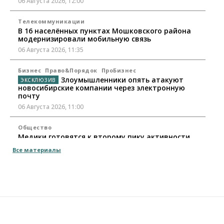
06 Августа 2026, 12:00
Телекоммуникации
В 16 населённых пунктах Мошковского района
модернизировали мобильную связь
06 Августа 2026, 11:35
Бизнес
Право&Порядок
ПроБизнес
Злоумышленники опять атакуют
новосибирские компании через электронную
почту
06 Августа 2026, 11:00
Общество
Медики готовятся к второму пику активности
клещей в Новосибирской области
Все материалы
06 Августа 2026, 10:00
Общество
Из-за жары в Европе оливковое масло
в Новосибирске может снова подорожать
06 Августа 2026, 09:00