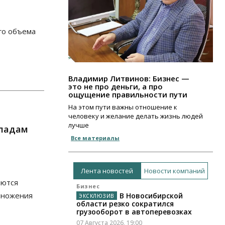
го объема
Владимир Литвинов: Бизнес —
это не про деньги, а про
ощущение правильности пути
На этом пути важны отношение к
человеку и желание делать жизнь людей
лучше
кладам
Все материалы
Лента новостей
Новости компаний
аются
Бизнес
множения
В Новосибирской
области резко сократился
грузооборот в автоперевозках
07 Августа 2026, 19:00