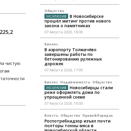
Общество
В Новосибирске
прошёл митинг против нового
закона о памятниках
225,2
07 Августа 2026, 18:00
Бизнес
В аэропорту Толмачёво
завершены работы по
бетонированию рулежных
ла чистую
дорожек
07 Августа 2026, 17:00
тогам
статочности
Бизнес
Недвижимость
Общество
Новосибирцы стали
реже оформлять дома по
упрощенной схеме
07 Августа 2026, 16:00
Власть
Общество
Право&Порядок
Роспотребнадзор изъял почти
полторы тонны мяса в
Новосибирской области