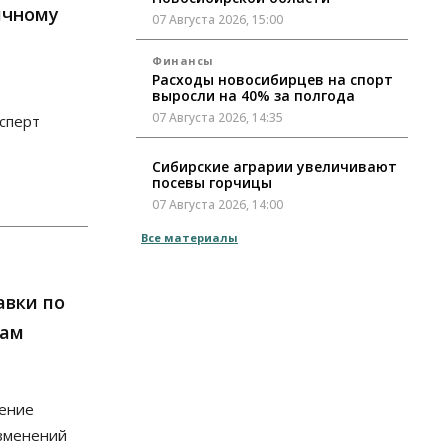
ичному
07 Августа 2026, 15:00
Финансы
Расходы новосибирцев на спорт
выросли на 40% за полгода
07 Августа 2026, 14:35
ксперт
Сибирские аграрии увеличивают
посевы горчицы
07 Августа 2026, 14:00
Все материалы
Власть
В Новосибирске многодетным
семьям вручили сертификаты на
покупку автомобилей
авки по
07 Августа 2026, 13:55
дам
Авто
Общество
Треть автовладельцев в
Новосибирской области
щение
«поставили машины на прикол»
07 Августа 2026, 13:00
изменений